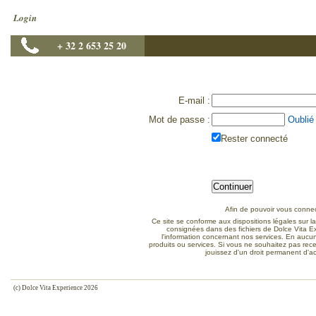
Login
+ 32 2 653 25 20
E-mail
:
Mot de passe
:
Oublié
Rester connecté
Afin de pouvoir vous connect
Ce site se conforme aux dispositions légales sur la
consignées dans des fichiers de Dolce Vita Ex
l'information concernant nos services. En aucun
produits ou services. Si vous ne souhaitez pas rece
jouissez d'un droit permanent d'a
(c) Dolce Vita Experience 2026