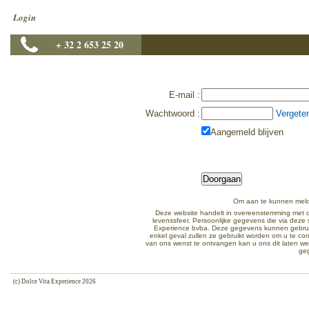
Login
+ 32 2 653 25 20
E-mail
:
Wachtwoord
:
Vergete
Aangemeld blijven
Om aan te kunnen meld
Deze website handelt in overeenstemming met d
levenssfeer. Persoonlijke gegevens die via dez
Experience bvba. Deze gegevens kunnen gebruikt
enkel geval zullen ze gebruikt worden om u te co
van ons wenst te ontvangen kan u ons dit laten w
ge
(c) Dolce Vita Experience 2026