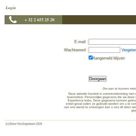
Login
+ 32 2 653 25 20
E-mail
:
Wachtwoord
:
Vergete
Aangemeld blijven
Om aan te kunnen meld
Deze website handelt in overeenstemming met d
levenssfeer. Persoonlijke gegevens die via dez
Experience bvba. Deze gegevens kunnen gebruikt
enkel geval zullen ze gebruikt worden om u te co
van ons wenst te ontvangen kan u ons dit laten w
ge
(c) Dolce Vita Experience 2026