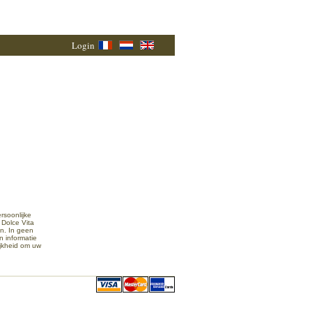
Login
rsoonlijke
 Dolce Vita
n. In geen
n informatie
jkheid om uw