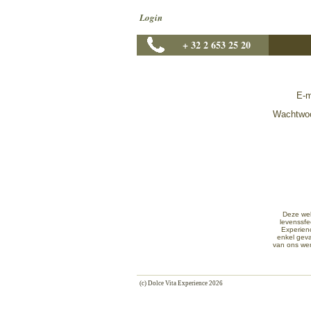
Login
+ 32 2 653 25 20
E-m
Wachtwo
Deze web
levenssfe
Experien
enkel geva
van ons wen
(c) Dolce Vita Experience 2026