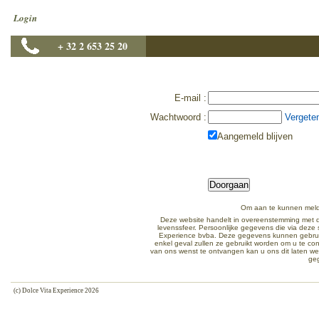
Login
+ 32 2 653 25 20
E-mail
:
Wachtwoord
:
Vergete
Aangemeld blijven
Om aan te kunnen meld
Deze website handelt in overeenstemming met d
levenssfeer. Persoonlijke gegevens die via dez
Experience bvba. Deze gegevens kunnen gebruikt
enkel geval zullen ze gebruikt worden om u te co
van ons wenst te ontvangen kan u ons dit laten w
ge
(c) Dolce Vita Experience 2026